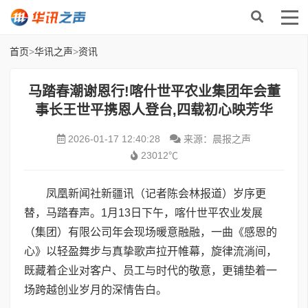
首页
>
华讯之声
>
资讯
马踏春潮谢恩行!喀什世平农业集团年会董
事长王世平携恩人登台,四载初心映芳华
2026-01-17 12:40:28
来源：晨报之声
23012℃
凤凰新闻社新疆讯（记者陈会林报道）岁序更
替，马踏春声。1月13日下午，喀什世平农业发展
（集团）有限公司年会现场暖意融融，一曲《感恩的
心》以轻盈舞步与真挚歌声拉开帷幕，旋律流淌间，
既藏着企业对客户、员工与时代的敬意，更铺垫着一
场跨越创业岁月的深情告白。