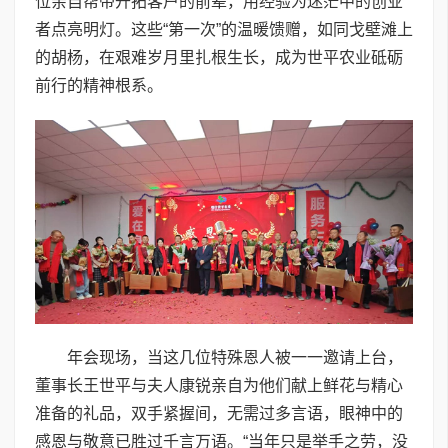
位亲自帮带开拓客户的前辈，用经验为迷茫中的创业
者点亮明灯。这些“第一次”的温暖馈赠，如同戈壁滩上
的胡杨，在艰难岁月里扎根生长，成为世平农业砥砺
前行的精神根系。
年会现场，当这几位特殊恩人被一一邀请上台，
董事长王世平与夫人康锐亲自为他们献上鲜花与精心
准备的礼品，双手紧握间，无需过多言语，眼神中的
感恩与敬意已胜过千言万语。“当年只是举手之劳，没