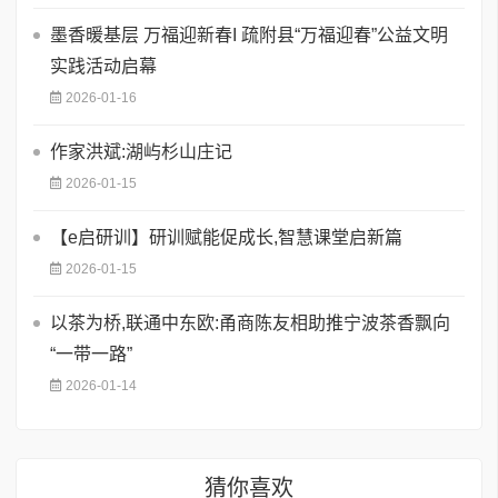
墨香暖基层 万福迎新春I 疏附县“万福迎春”公益文明
实践活动启幕
2026-01-16
作家洪斌:湖屿杉山庄记
2026-01-15
【e启研训】研训赋能促成长,智慧课堂启新篇
2026-01-15
以茶为桥,联通中东欧:甬商陈友相助推宁波茶香飘向
“一带一路”
2026-01-14
猜你喜欢