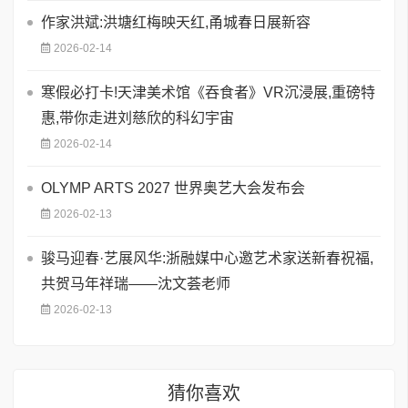
作家洪斌:洪塘红梅映天红,甬城春日展新容
2026-02-14
寒假必打卡!天津美术馆《吞食者》VR沉浸展,重磅特
惠,带你走进刘慈欣的科幻宇宙
2026-02-14
OLYMP ARTS 2027 世界奥艺大会发布会
2026-02-13
骏马迎春·艺展风华:浙融媒中心邀艺术家送新春祝福,
共贺马年祥瑞——沈文荟老师
2026-02-13
猜你喜欢