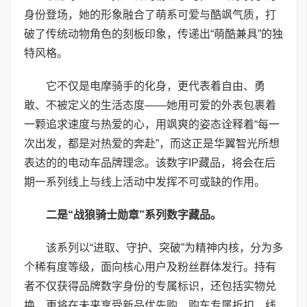
身份登场，她的形象融合了萌系可爱与酷飒气质，打
破了传统动物角色的刻板印象，传递出“萌酷兼具”的独
特风格。
它不仅是电摩骑手的化身，更代表着自由、勇
敢、不被定义的生活态度——她用可爱的外表包裹着
一颗追求速度与热爱的心，用飒爽的姿态诠释着“每一
次出发，都是对热爱的奔赴”，而这正是华翼智光所想
表达的的电动车品牌理念。该数字IP藏品，将会在后
期一系列线上与线上活动中发挥不可或缺的作用。
二是“战狼骑士勋章”系列数字藏品。
该系列以“进取、守护、突破”为精神内核，分为多
个稀有度等级，面向核心用户及粉丝群体发行。持有
者不仅获得品牌数字身份的专属标识，还包括实物兑
换，更将在未来享受新品优先购、购车专属折扣、线