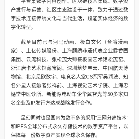
平台集数字内容创作、区块链技术集成、数字资
产发行与运营、社区生态建设于一体，致力于通过数
字技术连接传统文化与当代生活，赋能实体经济的数
字化转型。
截至目前已与河马动画、极白文化（台湾漫画
家）、上亿传媒股份、上海顾绣非遗代表企业露香园
集团、云麾科技、张松茂大师瓷板画艺术馆松茂窑、
浙江唐卡艺术馆藏宝阁、深圳筑梦星云、中国航天博
物馆、北京尼欧数字、电竞名人堂CS冠军吴润波、知
名外星人接触者张祥前、上海视觉艺术学院、上海忠
嫕堂中医诊所、新能源电动车企华翼智光等50多家知
名企业及IP发行方达成战略发行合作。
星幻同时也是国内为数不多的采用“三网分离技术”
和IPFS全球分布式永久存储技术的数字资产平台，以
保障每一份数字资产实现全球永久保存。