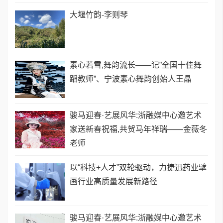
大堰竹韵-​李则琴
素心若雪,舞韵流长——记”全国十佳舞
蹈教师”、宁波素心舞韵创始人王晶
骏马迎春·艺展风华:浙融媒中心邀艺术
家送新春祝福,共贺马年祥瑞——金薇冬
老师
以“科技+人才”双轮驱动，力捷迅药业擘
画行业高质量发展新路径
骏马迎春·艺展风华:浙融媒中心邀艺术