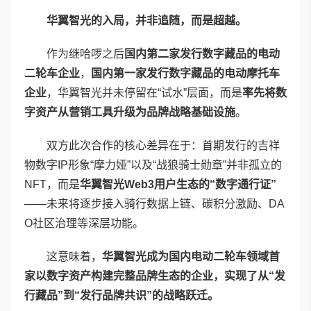
华翼智光的入局，并非追随，而是超越。
作为继哈啰之后
国内第二家发行数字藏品的电动
二轮车企业
，
国内第一家发行数字藏品的电动摩托车
企业
，华翼智光并未停留在“试水”层面，而是
率先将数
字资产从营销工具升级为品牌战略基础设施
。
双方此次合作的核心差异在于：首期发行的吉祥
物数字IP形象“摩力娅”以及“战狼骑士勋章”并非孤立的
NFT，而是
华翼智光
Web3
用户生态的“数字通行证”
——未来将逐步接入骑行数据上链、碳积分激励、DA
O社区治理等深层功能。
这意味着，
华翼智光成为国内电动二轮车领域首
家以数字资产构建完整品牌生态的企业，实现了从“发
行藏品”到“发行品牌共识”的战略跃迁。