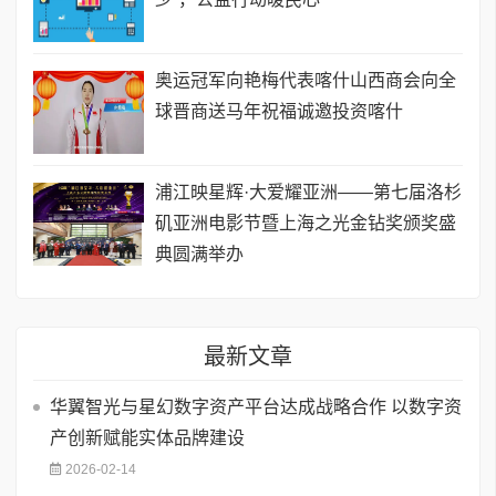
奥运冠军向艳梅代表喀什山西商会向全
球晋商送马年祝福诚邀投资喀什
浦江映星辉·大爱耀亚洲——第七届洛杉
矶亚洲电影节暨上海之光金钻奖颁奖盛
典圆满举办
最新文章
华翼智光与星幻数字资产平台达成战略合作 以数字资
产创新赋能实体品牌建设
2026-02-14