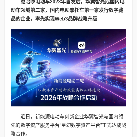
继哈啰
电动车
2023
年首发后，华翼智光成国内电
动
车
领域第二家
，
国内电动摩托车第一家
发行数字藏
品
的
企业，率先实现
Web3
品牌战略升级
近日，新能源电动车创新企业华翼智光与国内领
先的数字资产服务平台“星幻数字资产平台”正式达成战
略合作。