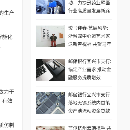
动，力捷迅药业擘画
行业高质量发展新路
的生产
径
骏马迎春·艺展风华:
浙融媒中心邀艺术家
智能化
送新春祝福,共贺马年
。
祥瑞——刘方老师
邮储银行宜兴市支行:
锚定产业需求 推动金
融服务提质增效
致力于
邮储银行宜兴市支行
，有效
落地无锡系统内首笔
资产池流动资金贷款
质仿制
首尔杭州云端携手 共