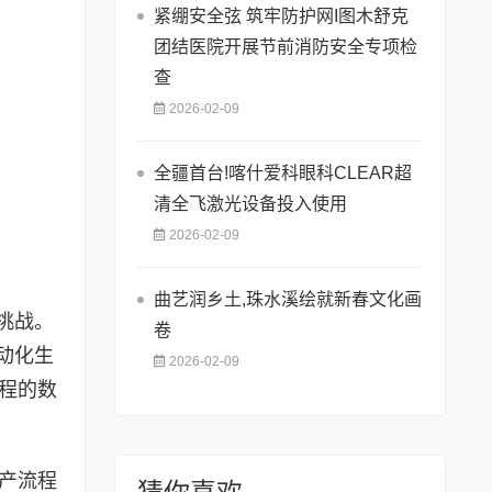
紧绷安全弦 筑牢防护网I图木舒克
团结医院开展节前消防安全专项检
查
2026-02-09
全疆首台!喀什爱科眼科CLEAR超
清全飞激光设备投入使用
2026-02-09
曲艺润乡土,珠水溪绘就新春文化画
挑战。
卷
动化生
2026-02-09
程的数
产流程