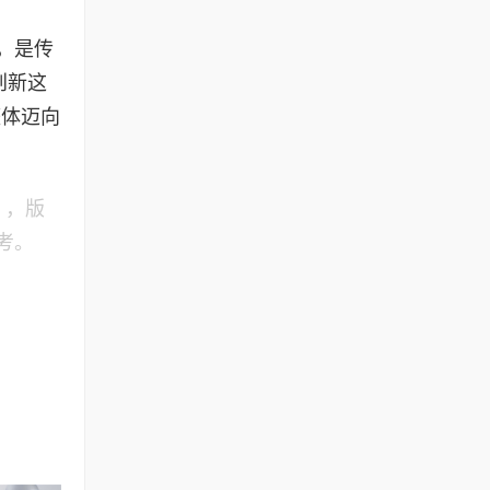
，是传
创新这
整体迈向
》，版
考。