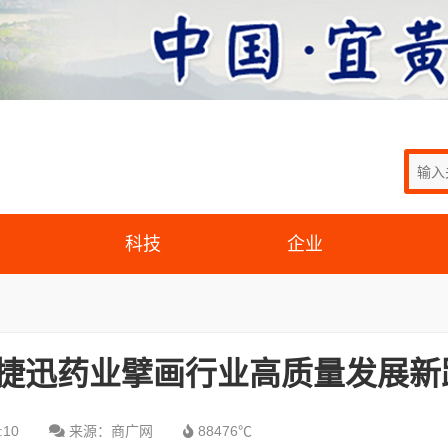
科技
企业
,力捷迅药业擘画行业高质量发展新
:10
来源：商广网
88476℃