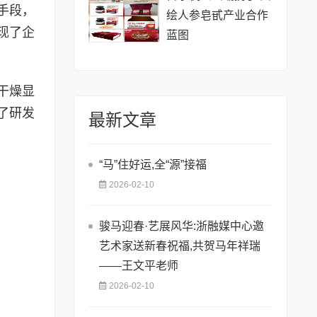
手段，
绘人参皂甙产业合作
现了企
蓝图
干燥显
了研发
最新文章
​“马”住好运,全“源”接福
2026-02-10
骏马迎春·艺展风华:浙融媒中心邀
艺术家送新春祝福,共贺马年祥瑞
——王文平老师
2026-02-10