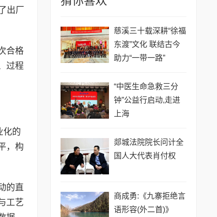
猜你喜欢
了出厂
慈溪三十载深耕“徐福
东渡”文化 联结古今
次合格
助力“一带一路”
、过程
“中医生命急救三分
钟”公益行启动,走进
上海
业化的
​郯城法院院长问计全
平，构
国人大代表肖付权
动的直
商成勇:《九寨拒绝言
与工艺
语形容(外二首)》