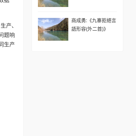
数据
商成勇:《九寨拒絕言
、生产、
語形容(外二首)》
问题响
同生产