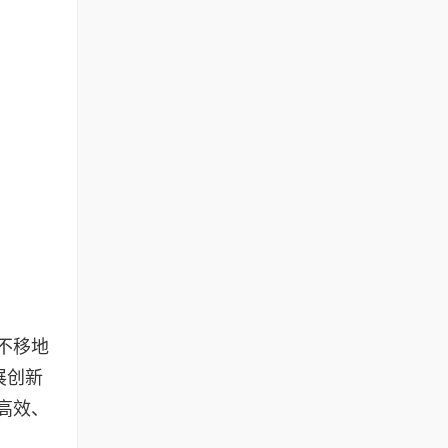
不移地
展创新
高效、