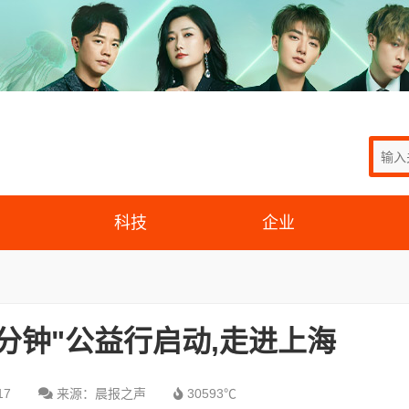
科技
企业
分钟"公益行启动,走进上海
17
来源：晨报之声
30593℃