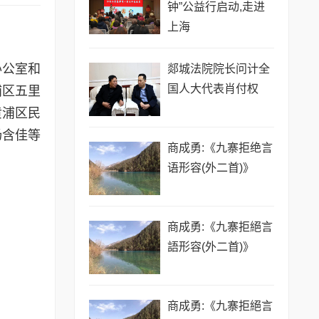
钟”公益行启动,走进
上海
办公室和
​郯城法院院长问计全
国人大代表肖付权
浦区五里
黄浦区民
杨含佳等
商成勇:《九寨拒绝言
语形容(外二首)》
商成勇:《九寨拒絕言
語形容(外二首)》
商成勇:《九寨拒絕言