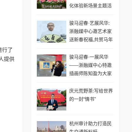
化体验新场景主题活
动成功举行
骏马迎春·艺展风华:
浙融媒中心邀艺术家
送新春祝福,共贺马年
祥瑞——贾超然老师
进行了
骏马迎春·一展风华
人提供
——浙融媒中心特邀
插画师陈知盈为大家
送新春祝福,共贺马年
祥瑞
庆元荒野茶:写给世界
的一封“情书”
​杭州审计助力打造民
生交通新标杆