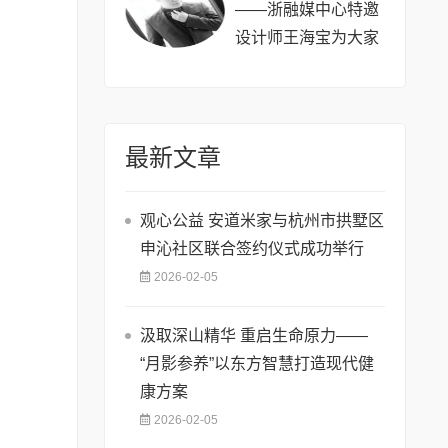
——浙融媒中心特邀
设计师王海宝为大家
送新春祝福,共贺马年
祥瑞
最新文章
观心公益 安道米家与杭州市拱墅区
申沁社区联合签约仪式成功举行
2026-02-05
汲取深山精华 重启生命原力——
“月影参养”以东方智慧打造现代健
康方案
2026-02-05