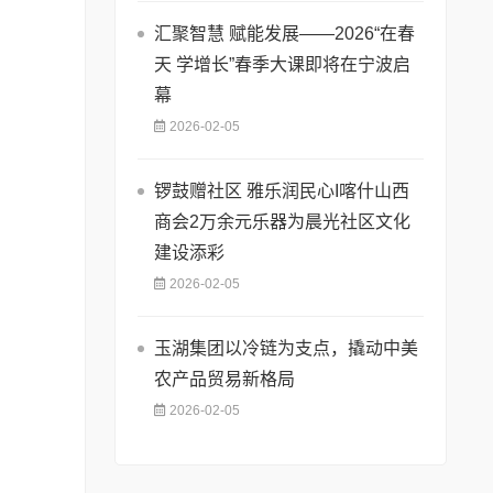
汇聚智慧 赋能发展——2026“在春
天 学增长”春季大课即将在宁波启
幕
2026-02-05
锣鼓赠社区 雅乐润民心I喀什山西
商会2万余元乐器为晨光社区文化
建设添彩
2026-02-05
玉湖集团以冷链为支点，撬动中美
农产品贸易新格局
2026-02-05