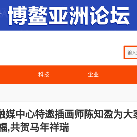
科技
企业
融媒中心特邀插画师陈知盈为大
福,共贺马年祥瑞