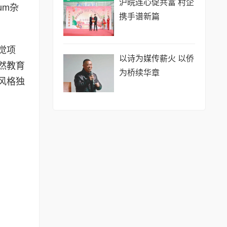
沪皖连心促共富 村企
rum杂
携手谱新篇
觉项
以诗为媒传薪火 以侨
然教育
为桥续华章
风格独