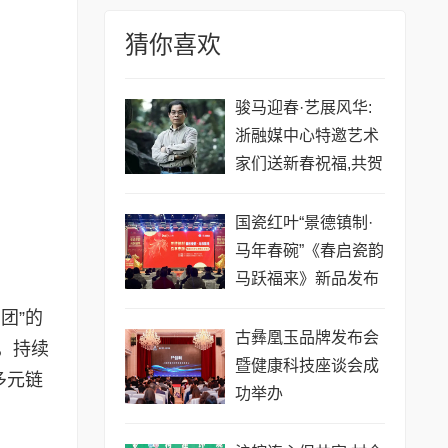
猜你喜欢
骏马迎春·艺展风华:
浙融媒中心特邀艺术
家们送新春祝福,共贺
马年祥瑞——刘文清
老师
国瓷红叶“景德镇制·
马年春碗”《春启瓷韵
马跃福来》新品发布
会举行
团”的
古彝凰玉品牌发布会
，持续
暨健康科技座谈会成
多元链
功举办