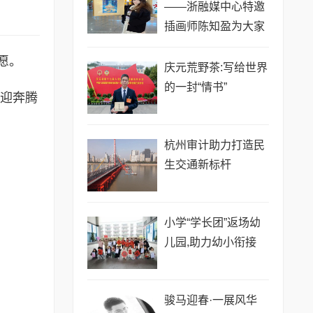
——浙融媒中心特邀
插画师陈知盈为大家
送新春祝福,共贺马年
愿。
祥瑞
庆元荒野茶:写给世界
的一封“情书”
喜迎奔腾
​杭州审计助力打造民
生交通新标杆
小学“学长团”返场幼
儿园,助力幼小衔接
骏马迎春·一展风华