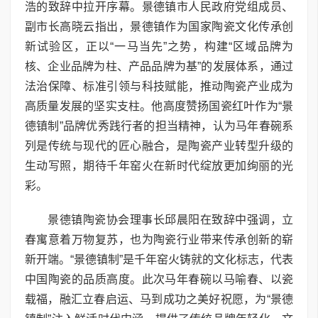
浩的致辞中拉开序幕。景德镇市人民政府党组成员、
副市长高晓云指出，景德镇作为国家陶瓷文化传承创
新试验区，正以“一马当先”之势，构建“区域品牌为
核、企业品牌为柱、产品品牌为基”的发展体系，通过
法治保障、标准引领与科技赋能，推动陶瓷产业成为
高质量发展的坚实支柱。他高度赞扬国瓷红叶作为“景
德镇制”品牌优秀践行者的担当精神，认为马年春碗系
列是传统与现代的匠心融合，是陶瓷产业转型升级的
生动写照，期待千年窑火在新时代绽放更加绚丽的光
彩。
景德镇陶瓷协会理事长邱晨阳在致辞中强调，立
春寓意着万物复苏，也为陶瓷行业带来传承创新的崭
新开端。“景德镇制”是千年窑火铸就的文化标志，代表
中国陶瓷的品质高度。此次马年春碗以马喻春、以瓷
载福，融汇立春启运、马到成功之美好祝愿，为“景德