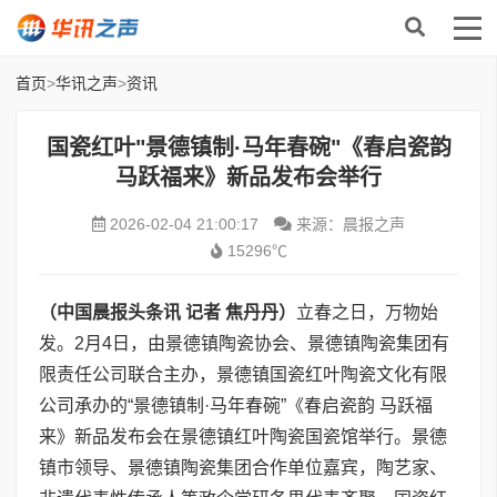
首页
>
华讯之声
>
资讯
国瓷红叶"景德镇制·马年春碗"《春启瓷韵
马跃福来》新品发布会举行
2026-02-04 21:00:17
来源：晨报之声
15296℃
（中国晨报
头条讯
记者 焦丹丹）
立春之日，万物始
发。2月4日，由景德镇陶瓷协会、景德镇陶瓷集团有
限责任公司联合主办，景德镇国瓷红叶陶瓷文化有限
公司承办的“景德镇制·马年春碗”《春启瓷韵 马跃福
来》新品发布会在景德镇红叶陶瓷国瓷馆举行。景德
镇市领导、景德镇陶瓷集团合作单位嘉宾，陶艺家、