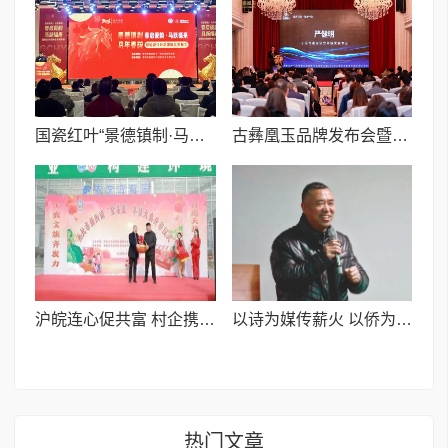
国瓷红叶“景德镇制·马年春碗”《春启瓷韵 马跃福来》新品发布会举行
古彝凰玉品牌发布会暨健康科技座谈会成功举办
沪皖连心促共富 村企携手谱新篇
以诗为媒传薪火 以侨为桥续华章
热门文章