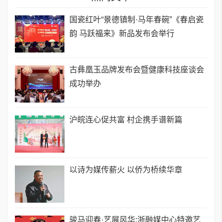
国瓷红叶“景德镇制·马年春碗”《春启瓷
韵 马跃福来》新品发布会举行
古彝凰玉品牌发布会暨健康科技座谈会
成功举办
沪皖连心促共富 村企携手谱新篇
以诗为媒传薪火 以侨为桥续华章
骏马迎春·艺展风华:浙融媒中心特邀艺