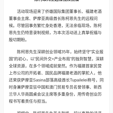
活动现场迎来了侨雄国际集团董事长、福建老酒
董事会主席、萨摩亚高级酋长陈柯恩先生的远程问
候。尽管因事务繁忙身处香港，无法亲临现场，陈柯
恩先生仍特意录制视频，为本次活动送上真挚祝福与
殷切期盼。
陈柯恩先生深耕创业领域35年，始终坚守“实业报
国”的初心，以“民间外交+产业布局”的独到智慧，深耕
全球资源，在多个领域成就斐然。作为福建首家民营
上市公司的开拓者、国民品牌福建老酒的掌舵人，他
还荣获萨摩亚Sasina部落高级酋长Tupailelei称号，同
时身兼萨摩亚驻中国和澳门贸易专员名誉领事、新西
兰华人华商圆桌会议主席等多重身份，用传奇创业历
程书写着责任与担当。