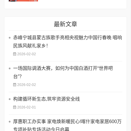
最新文章
赤峰宁城县蒙古族歌手亮相央视魅力中国行春晚 唱响
民族风献礼家乡！
2026-02-02
一场国际调酒大赛，如何为中国白酒打开“世界吧
台”？
2026-02-02
构建循环新生态,筑牢资源安全线
2026-02-01
厚惠职工办实事 家电焕新暖民心!喀什家电家居600万
专项补贴专场活动今日启幕