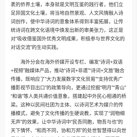
袤的侨界土壤，本身就是文明互鉴的践行者，他们立
足异国文化土壤，将当地自然景观、人文风情融入诗
词创作，使中华诗词的意象体系得到丰富拓展，让传
统诗词在跨文化语境中焕发出新的审美张力，这正是
对“吸收借鉴国外优秀文明成果，积极参与世界文化的
对话交流”的生动实践。
海外分会在海外侨媒开设专栏、编发“诗词+双语
+视频”融媒体产品，推动“诗词+非遗”“诗词+文旅”融合
传播，既响应了“大力发展数字文化贸易”“支持优秀广
播影视节目出口”的政策导向，更通过挖掘“明月”“青山”
“和谐”等人类共通价值意象，搭建起中外民心相通的桥
梁。这种以民间社团为主体、以诗词艺术为媒介的传
播模式，避免了文化传播的生硬说教，实现了“润物细
无声”的效果，让中华诗词中“民吾同胞，物吾与也”的
天下情怀、“和而不同，协和万邦”的处世智慧得以向世