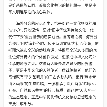
是维系民族认同、凝聚文化共识的精神纽带，更是中
华文明连续性的核心载体。
海外分会的应运而生，恰是对这一文化根脉的精
准守护与异地深耕，是对“把中华优秀传统文化一代一
代传下去”重要指示的忠实践行。自筹建之初，海外分
会便以“团结海外侨胞、传承诗词文脉”为初心使命，依
托丽水遍布全球的侨脉资源，将散居全球10多国的70
余位海外诗人的个体创作微光，汇聚成中华文化海外
传承的燎原之火。这些诗人既是漂泊异乡的侨界游
子，更是中华文化的天然使者与虔诚传薪者，他们的
笔端既有“举头望明月”的千古乡愁共鸣，更有“绿水青
山入画来”的生态吟唱，一脉相承了瓯江诗派“吟咏人、
社会、自然和谐共生”的核心特质，而这种“天人合一”
的生态理念，正是中华优秀传统文化核心思想理念的
重要组成部分。