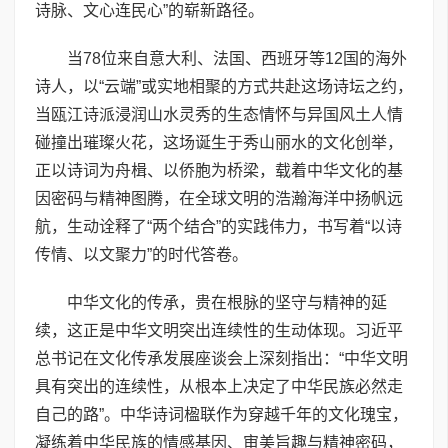
诗脉、文心连民心”的崭新路径。
当78位来自意大利、法国、西班牙等12国的海外
诗人，以“云端”或实地相聚的方式共赴这场诗坛之约，
当瓯江诗派浸润山水灵秀的生态情怀与异国风土人情
碰撞出璀璨火花，这场诞生于秀山丽水的文化创举，
正以诗词为舟楫、以侨胞为桥梁，载着中华文化的基
因密码与精神图腾，在全球文明的浩瀚海洋中扬帆远
航，生动诠释了“两个结合”的实践伟力，书写着“以诗
传情、以文聚力”的时代答卷。
中华文化的传承，贵在根脉的坚守与精神的延
续，这正是中华文明突出连续性的生动体现。习近平
总书记在文化传承发展座谈会上深刻指出：“中华文明
具有突出的连续性，从根本上决定了中华民族必然走
自己的路”。中华诗词楹联作为穿越千年的文化瑰宝，
凝练着中华民族的情感基因、审美旨趣与精神密码，