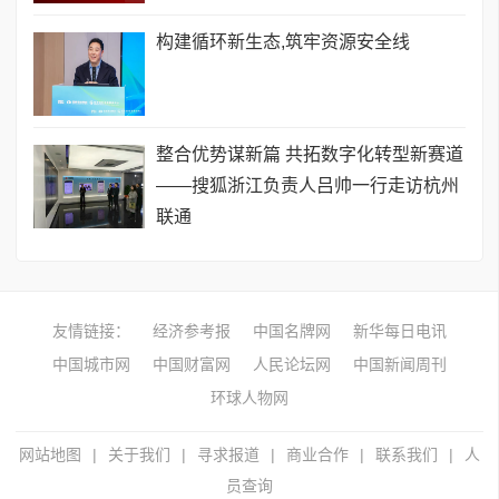
构建循环新生态,筑牢资源安全线
整合优势谋新篇 共拓数字化转型新赛道
——搜狐浙江负责人吕帅一行走访杭州
联通
友情链接：
经济参考报
中国名牌网
新华每日电讯
中国城市网
中国财富网
人民论坛网
中国新闻周刊
环球人物网
网站地图
|
关于我们
|
寻求报道
|
商业合作
|
联系我们
|
人
员查询