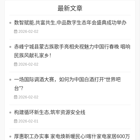
最新文章
数智赋能,共富共生,中品数字生态年会盛典成功举办
2026-02-02
赤峰宁城县蒙古族歌手亮相央视魅力中国行春晚 唱响
民族风献礼家乡！
2026-02-02
一场国际调酒大赛，如何为中国白酒打开“世界吧
台”？
2026-02-02
构建循环新生态,筑牢资源安全线
2026-02-01
厚惠职工办实事 家电焕新暖民心!喀什家电家居600万