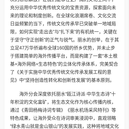
充分运用中华优秀传统文化的宝贵资源，探索面向未
来的理论和制度创新。在全球化浪潮席卷、文化交流
日益频繁的当下，传统文化传承早已突破单一地域局
限，如何实现“走出去”与“扎下来”的有机统一，关键在
于坚守“守正创新”的正气与锐气。丽水的创举，在于其
立足47万华侨遍布全球160国的侨乡优势，并未止步
于搭建简单的海外传播平台，而是构建了一套“本土根
基+海外网络+生态特色”的立体化传承体系，完美契合
了《关于实施中华优秀传统文化传承发展工程的意
见》中“坚持创造性转化和创新性发展”的基本原则。
海外分会深度依托丽水“瓯江诗派·中华生态诗”十
年积淀的文化富矿，将生态文化作为核心传播内核，
通过《青田杨梅诗词专辑》《丽水机场采风特刊》等
特色成果，让海外受众在诗词审美浸润中，直观领略
“绿水青山就是金山银山”的发展实践，这种将地域文化