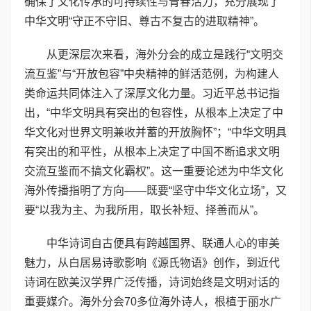
确保了文化传承的可持续性与青春活力，充分展现了
中华文明“守正不守旧、尊古不复古的进取精神”。
从更深层次来看，海外分会的成立是践行“文明交
流互鉴”与“开放包容”中央精神的鲜活范例，为构建人
类命运共同体注入了深厚文化力量。习近平总书记指
出，“中华文明具有突出的包容性，从根本上决定了中
华文化对世界文明兼收并蓄的开放胸怀”；“中华文明具
有突出的和平性，从根本上决定了中国不断追求文明
交流互鉴而不搞文化霸权”。这一重要论述为中华文化
海外传播指明了方向——既要“坚守中华文化立场”，又
要“以我为主、为我所用，取长补短、择善而从”。
中华诗词自古便具有跨越国界、联通人心的审美
魅力，从白居易诗歌影响《源氏物语》创作，到近代
诗词在欧美汉学界广泛传播，诗词始终是文明对话的
重要媒介。海外分会70多位海外诗人，根植于丽水广