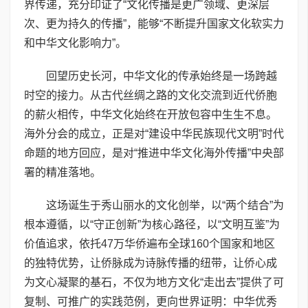
界传递，充分印证了“文化传播是更广领域、更深层
次、更为持久的传播”，能够“不断提升国家文化软实力
和中华文化影响力”。
回望历史长河，中华文化的传承始终是一场跨越
时空的接力。从古代丝绸之路的文化交流到近代侨胞
的薪火相传，中华文化始终在开放包容中生生不息。
海外分会的成立，正是对“建设中华民族现代文明”时代
命题的地方回应，是对“推进中华文化海外传播”中央部
署的精准落地。
这场诞生于秀山丽水的文化创举，以“两个结合”为
根本遵循，以“守正创新”为核心路径，以“文明互鉴”为
价值追求，依托47万华侨遍布全球160个国家和地区
的独特优势，让侨脉成为诗脉传播的纽带，让侨心成
为文心凝聚的基石，不仅为地方文化“走出去”提供了可
复制、可推广的实践范例，更向世界证明：中华优秀