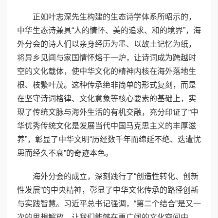
正如叶志深先生构建的生态诗学体系所昭示的，
中华生态诗兼具“人的情怀、美的追求、和的境界”，海
外分会的诗人们以亲身经历为墨、以故土记忆为纸，
将异乡见闻与家国情怀熔于一炉，让诗词成为跨越时
空的文化载体，使中华文化的精神内核在海外落地生
根、枝繁叶茂。这种传承绝非简单的形式复刻，而是
在坚守诗词格律、文化意象等核心要素的基础上，实
现了传统文脉与海外生活的有机交融，充分印证了“中
华优秀传统文化是发展当代中国马克思主义的丰厚滋
养”，彰显了中华文明“历经数千年而绵延不绝、迭遭忧
患而经久不衰”的奇迹本色。
海外分会的成立，深刻践行了“创造性转化、创新
性发展”的中央精神，彰显了中华文化传承的路径创新
与实践智慧。习近平总书记强调，“第二个结合”是又一
次的思想解放，让我们能够在更广阔的文化空间中，