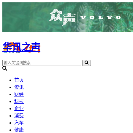
华讯之声
首页
资讯
财经
科技
企业
消费
汽车
健康