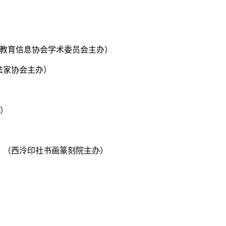
宁省教育信息协会学术委员会主办）
法家协会主办）
办）
号。（西泠印社书画篆刻院主办）