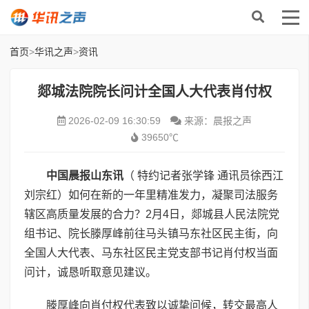
首页
>
华讯之声
>
资讯
​郯城法院院长问计全国人大代表肖付权
2026-02-09 16:30:59
来源：晨报之声
39650℃
中国晨报山东讯
（ 特约记者张学锋 通讯员徐西江
刘宗红）如何在新的一年里精准发力，凝聚司法服务
辖区高质量发展的合力？2月4日，郯城县人民法院党
组书记、院长滕厚峰前往马头镇马东社区民主街，向
全国人大代表、马东社区民主党支部书记肖付权当面
问计，诚恳听取意见建议。
滕厚峰向肖付权代表致以诚挚问候，转交最高人