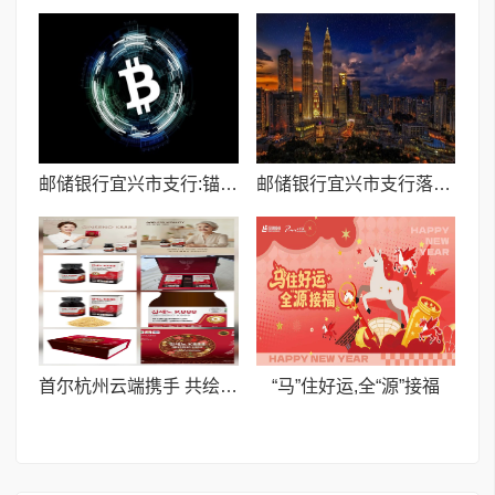
邮储银行宜兴市支行:锚定产业需求 推动金融服务提质增效
邮储银行宜兴市支行落地无锡系统内首笔资产池流动资金贷款
首尔杭州云端携手 共绘人参皂甙产业合作蓝图
​“马”住好运,全“源”接福