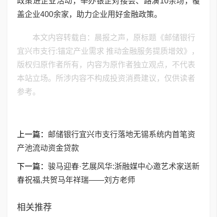
政策进企业活动，举办银企对接会、路演10余场，覆
盖企业400余家，助力企业用好金融政策。
本文内容转载自：晨报之声，原标题《邮储银行
宜兴市支行:锚定产业需求 推动金融服务提质增效》，
版权归原作者所有，内容为原作者独立观点，不代表
本站立场。所涉内容不构成投资消费建议，仅供读者
参考。
上一篇：
邮储银行宜兴市支行落地无锡系统内首笔资
产池流动资金贷款
下一篇：
骏马迎春·艺展风华:浙融媒中心邀艺术家送新
春祝福,共贺马年祥瑞——刘方老师
相关推荐