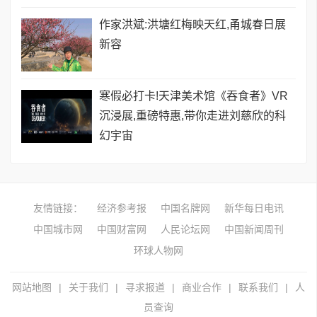
作家洪斌:洪塘红梅映天红,甬城春日展
新容
寒假必打卡!天津美术馆《吞食者》VR
沉浸展,重磅特惠,带你走进刘慈欣的科
幻宇宙
友情链接：
经济参考报
中国名牌网
新华每日电讯
中国城市网
中国财富网
人民论坛网
中国新闻周刊
环球人物网
网站地图
|
关于我们
|
寻求报道
|
商业合作
|
联系我们
|
人
员查询