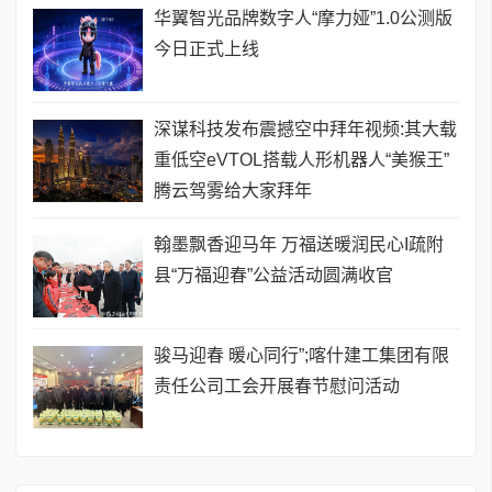
华翼智光品牌数字人“摩力娅”1.0公测版
今日正式上线
深谋科技发布震撼空中拜年视频:其大载
重低空eVTOL搭载人形机器人“美猴王”
腾云驾雾给大家拜年
翰墨飘香迎马年 万福送暖润民心I疏附
县“万福迎春”公益活动圆满收官
骏马迎春 暖心同行”;喀什建工集团有限
责任公司工会开展春节慰问活动