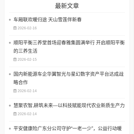
最新文章
车厢联欢暖归途 天山雪莲伴新春
2026-02-16
顺阳平衡三养堂首场迎春雅集圆满举行 开启顺阳平衡
的三养生活
2026-02-15
国内新能源车企华翼智光与星幻数字资产平台达成战
略合作
2026-02-14
慧聚农智,耕筑未来—以科技赋能现代农业新质生产力
2026-02-14
平安健康险广东分公司守护“一老一少”，公益行动暖