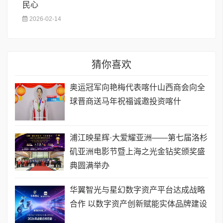
民心
2026-02-14
猜你喜欢
奥运冠军向艳梅代表喀什山西商会向全
球晋商送马年祝福诚邀投资喀什
浦江映星辉·大爱耀亚洲——第七届洛杉
矶亚洲电影节暨上海之光金钻奖颁奖盛
典圆满举办
华翼智光与星幻数字资产平台达成战略
合作 以数字资产创新赋能实体品牌建设