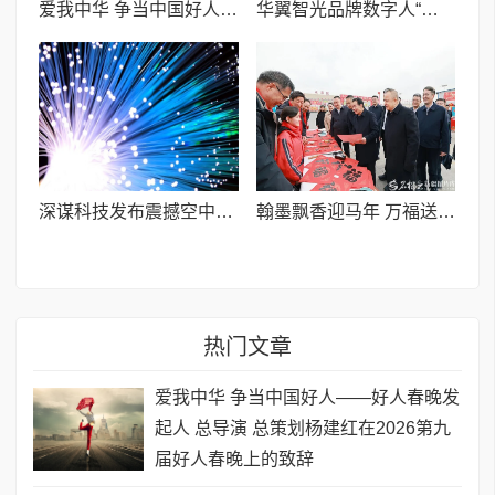
爱我中华 争当中国好人——好人春晚发起人 总导演 总策划杨建红在2026第九届好人春晚上的致辞
华翼智光品牌数字人“摩力娅”1.0公测版今日正式上线
深谋科技发布震撼空中拜年视频:其大载重低空eVTOL搭载人形机器人“美猴王”腾云驾雾给大家拜年
翰墨飘香迎马年 万福送暖润民心I疏附县“万福迎春”公益活动圆满收官
热门文章
爱我中华 争当中国好人——好人春晚发
起人 总导演 总策划杨建红在2026第九
届好人春晚上的致辞