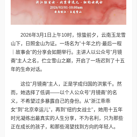
2026年3月1日上午10时，惊蛰前夕，云南玉龙雪
山下，日照金山为证。一场名为"十年之约·最后一程
｜故事会"的分享会如期举行。主讲人以公众号"月镜
斋”主人之名，伫立雪山之巅，开启了一场迟到了十五
年的生命对话。
这位"月镜斋”主人，正是学成归国的洪紫千。然
而，她选择了低调——以个人公众号"月镜斋"的名
义，不希望过多暴露自己的身份。从"浙江乖乖
女"到"北京幸运儿"，再到"纽约女战士"，她用十五年
时光凝练出最真实的人生分享，不为名利，只为那些
正在成长的孩子，和那些渴望找到方向的年轻人。