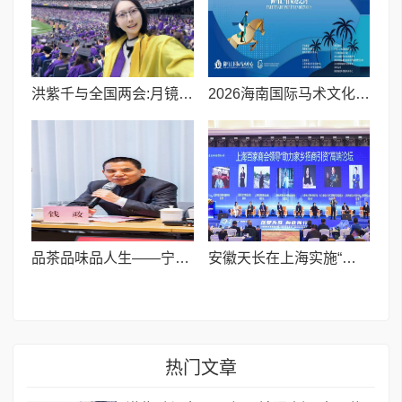
洪紫千与全国两会:月镜照山河,十五载春秋护生灵即守未来
2026海南国际马术文化交流赛丨御马汇自贸港之约
品茶品味品人生——宁波市委党校首邀钱政讲授千年茶文化
安徽天长在上海实施“商会联谊+政府招商”创新之举
热门文章