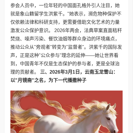
参会人员中，一位年轻的中国面孔格外引人注目，她
就是象山籍留学生洪紫千。"她表示，濒危物种保护不
仅依赖法律和科研支持，更需要借助文化艺术的力量
激发公众保护意识。 2026年两会，法典草案直面秸秆
焚烧、噪声污染、餐饮油烟等群众身边的环境痛点，
推动公众从"旁观者"转变为"监督者"。洪紫千的国际发
声，正是这种"公众参与"理念的延伸——她让世界看
到，中国青年不仅是生态保护的参与者，更是全球治
理的贡献者。
三、
2026
年
3
月
1
日，云南玉龙雪山：
以
"
月镜斋
"
之名，为下一代播撒种子