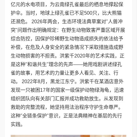
亿元的水电项目，为云南绿孔雀最后的栖息地撑起保
护伞。当时，地球上绿孔雀已不足500只，比大熊猫
还濒危。 2026年两会，生态环境法典草案对"人兽冲
突"问题作出明确规定：在野生动物致害严重区域开展
综合防控，因保护珍稀野生动物造成损失的依法给予
补偿，在危及人身安全的紧急情况下采取措施造成野
生动物损害的不担责。洪紫千2020年的艺术实践，正
是这种"和谐共生"理念的先声——她用戏剧讲述绿孔
雀的故事，用艺术的力量让更多人看见、关注、行
动。 2022年8月，黑龙江东宁。洪紫千在某酒店意外
发现一只被困17年的国家一级保护动物绿海龟，迅速
组织团队向有关部门汇报并成功救助放生。从发现到
救助的完整流程，她坚持用法治程序守护生命尊严。
这种"全链条保护"意识，正是法典精神在基层的先行
实践。