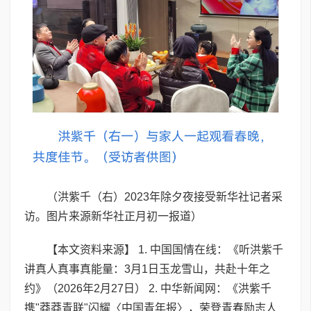
（洪紫千（右）2023年除夕夜接受新华社记者采
访。图片来源新华社正月初一报道）
【本文资料来源】 1. 中国国情在线：《听洪紫千
讲真人真事真能量：3月1日玉龙雪山，共赴十年之
约》（2026年2月27日） 2. 中华新闻网：《洪紫千
携"莽莽青联"闪耀〈中国青年报〉，荣登青春励志人