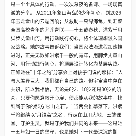
是一个个具体的行动、一次次深夜的备课、一场场真
诚的分享。 从2011年象山海岛的少年初心，到2026
年玉龙雪山的云端回响；从救助一只绿海龟，到汇聚
全国高校青年的莽莽青联——十五载春秋，洪紫千用
脚步丈量山河，用行动践行初心，将个体理想融入国
家战略。她的故事告诉我们：当国家法治进程加速推
进时，正是无数如洪紫千一般的青年，用脚步丈量山
河、用行动践行初心，将顶层设计转化为基层实践。
正如她在"十年之约"分享会上对孩子们说的那样："人
与人差异巨大，我们都有自己的路。但宇宙当中存在
共识，所以我相信，无论是8岁、18岁还是80岁的听
众，只要你愿意敞开心扉，便都能从我的故事中，找
到属于你的那方'它山之石'。" 当两会帷幕落下，洪紫
千将继续以"月镜斋"之名，行走在山川大地、云端课
堂。守护生灵，就是守护我们共同的未来——这是她
十五年如一日的坚守，也是她对下一代最深沉的期