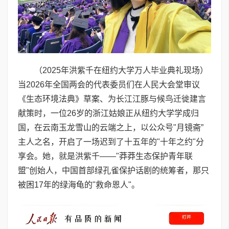
（2025年洪紫千在纽约大学万人毕业典礼现场）
当2026年全国两会的代表委员们在人民大会堂审议
《生态环境法典》草案、为长江江豚与候鸟迁徙建言
献策时，一位26岁的浙江姑娘正从纽约大学学成归
国，在云南玉龙雪山的云端之上，以公众号"月镜斋”
主人之名，开启了一场迟到了十五年的"十年之约"分
享会。她，就是洪紫千——"莽莽生态保护青年联
盟"创始人，中国首部绿孔雀保护话剧的统筹者，那只
被困17年的绿海龟的"救命恩人"。