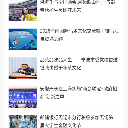
洪紫千与全国两会:月镜照山河,十五载
春秋护生灵即守未来
2026海南国际马术文化交流赛丨御马汇
自贸港之约
品茶品味品人生——宁波市委党校首邀
钱政讲授千年茶文化
安徽天长在上海实施“商会联谊+政府招
商”创新之举
邮储银行无锡市分行积极参加无锡第二
届大学生金融文化节