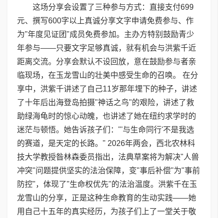
这场分享会设置了三种参与方式：直接支付699
元、撰写600字以上真诚分享文字申请免费参与、作
为"年度见证团"成员免费参加。主办方特别鼓励青少
年参与——只要文字足够真诚，就有机会与洪紫千近
距离交流。分享会默认不设回放，意在鼓励参与者亲
临现场，在玉龙雪山的壮美中感受生命的召唤。 在分
享中，洪紫千讲述了自己11岁那年埋下的种子，讲述
了十年后出海登岛拍摄"神话之鸟"的艰险，讲述了救
助绿海龟时的惊心动魄，也讲述了她在纽约求学时的
迷茫与顿悟。她告诉孩子们："'与生命同行'不是我选
的赛道，是天定的长路。" 2026年两会，西北农林科
技大学教授昝林森委员指出，法典草案将为解决"人兽
冲突"问题提供坚实的法治保障，变"事后补偿"为"事前
防控"，体现了"生命权优先"的法治温度。洪紫千在玉
龙雪山的分享，正是这种生命教育的生动实践——她
用自己十五年的真实经历，为孩子们上了一堂关于敬