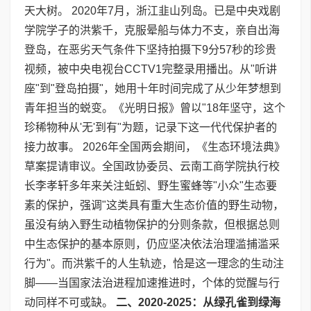
天大树。 2020年7月，浙江韭山列岛。已是中央戏剧
学院学子的洪紫千，克服晕船与体力不支，亲自出海
登岛，在恶劣天气条件下坚持拍摄下9分57秒的珍贵
视频，被中央电视台CCTV1完整录用播出。从"听讲
座"到"登岛拍摄"，她用十年时间完成了从少年梦想到
青年担当的蜕变。《光明日报》曾以"18年坚守，这个
珍稀物种从'无'到有"为题，记录下这一代代保护者的
接力故事。 2026年全国两会期间，《生态环境法典》
草案提请审议。全国政协委员、云南工商学院执行校
长李孝轩多年来关注蚯蚓、野生蜜蜂等"小众"生态要
素的保护，强调"这类具有重大生态价值的野生动物，
虽没有纳入野生动植物保护的分则条款，但根据总则
中生态保护的基本原则，仍应坚决依法治理滥捕滥采
行为"。而洪紫千的人生轨迹，恰是这一理念的生动注
脚——当国家法治进程加速推进时，个体的觉醒与行
动同样不可或缺。
二、
2020-2025
：从绿孔雀到绿海