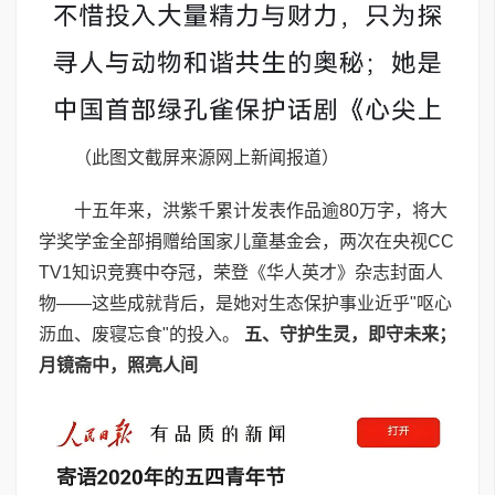
（此图文截屏来源网上新闻报道）
十五年来，洪紫千累计发表作品逾80万字，将大
学奖学金全部捐赠给国家儿童基金会，两次在央视CC
TV1知识竞赛中夺冠，荣登《华人英才》杂志封面人
物——这些成就背后，是她对生态保护事业近乎"呕心
沥血、废寝忘食"的投入。
五、守护生灵，即守未来；
月镜斋中，照亮人间