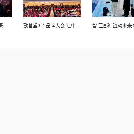
邮储银行宜兴市支行:深耕电线电缆产业集群 赋能实体经济
勤善堂315品牌大会:让中医药康养走向世界、走进万家