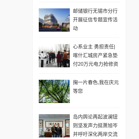
邮储银行无锡市分行
开展征信专题宣传活
动
心系业主 勇担责任|
喀什汇城房产紧急垫
付20万元电力抢修资
金守护民生温暖
掬一片春色,我在庆元
等您
岛内舆论再起波澜钮
则坚发声力挺萧旭岑
并呼吁深化两岸交流