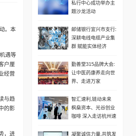
私行中心成功举办主
题沙龙活动
活动。本
邮储银行宜兴市支行:
深耕电线电缆产业集
群 赋能实体经济
展机遇等
客户厘
勤善堂315品牌大会:
让中医药康养走向世
业经营
界、走进万家
读与趋
智汇速利,链动未来
枫燊资本、光谷创业
中的影
咖啡 深入走访杭州速
利科技有限公司
势，进
凝聚诚信力量,共筑发