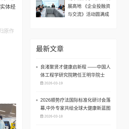
展高地 《企业投融资
与实体经
与交流》活动圆满成
功
归原作
最新文章
良渚聚贤才健康启新程 ——中国人
体工程学研究院聘任王明华院士
2026-03-19
​2026顺势疗法国际标准化研讨会落
幕,中外专家共绘全球大健康新蓝图
2026-03-18