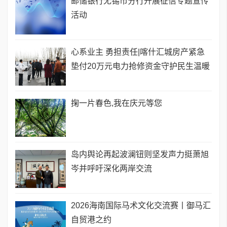
邮储银行无锡市分行开展征信专题宣传
活动
心系业主 勇担责任|喀什汇城房产紧急
垫付20万元电力抢修资金守护民生温暖
掬一片春色,我在庆元等您
岛内舆论再起波澜钮则坚发声力挺萧旭
岑并呼吁深化两岸交流
2026海南国际马术文化交流赛丨御马汇
自贸港之约