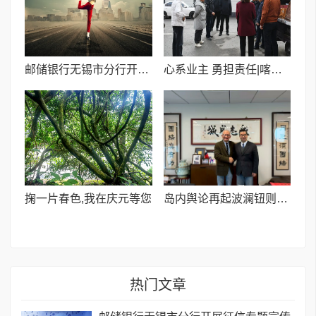
邮储银行无锡市分行开展征信专题宣传活动
心系业主 勇担责任|喀什汇城房产紧急垫付20万元电力抢修资金守护民生温暖
掬一片春色,我在庆元等您
岛内舆论再起波澜钮则坚发声力挺萧旭岑并呼吁深化两岸交流
热门文章