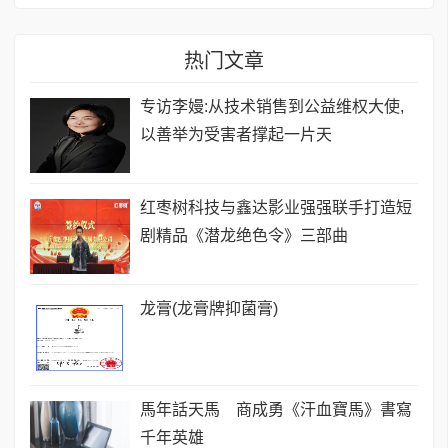
热门文章
专访李嫚:从技术销售到公益维权大使,
以善举为受害者撑起一片天
红枣树科技与鑫达影业强强联手打造短
剧精品《潜龙绝色令》三部曲
龙膏(龙膏牌抑菌膏)
馬年話天馬 商成勇《汗血寶馬》書寫
千年英雄