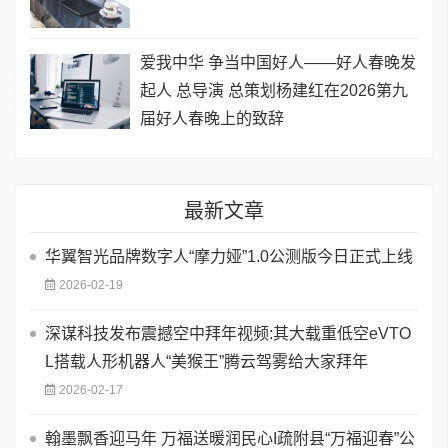
爱我中华 争当中国好人——好人春晚发
起人 总导演 总策划杨建红在2026第九
届好人春晚上的致辞
最新文章
华翼智光品牌数字人“摩力娅”1.0公测版今日正式上线
2026-02-19
深谋科技发布震撼空中拜年视频:其大载重低空eVTO
L搭载人形机器人“美猴王”腾云驾雾给大家拜年
2026-02-17
翰墨飘香迎马年 万福送暖润民心I疏附县“万福迎春”公