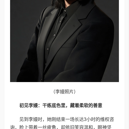
（李嫚照片）
初见李嫚：干练底色里，藏着柔软的善意
见到李嫚时，她刚结束一场长达3小时的维权咨
询，脸上带着一丝疲惫，却依旧笑容温和，眼神坚