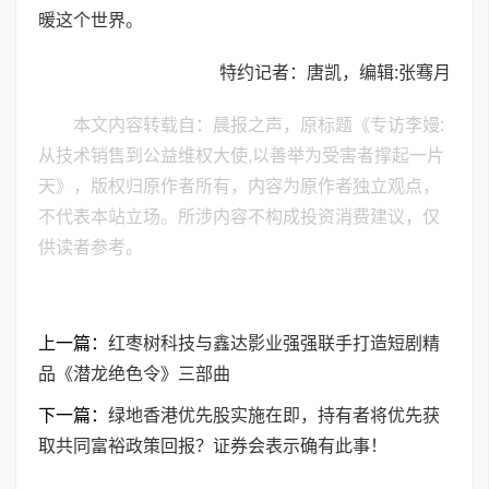
暖这个世界。
特约记者：唐凯，编辑:张骞月
本文内容转载自：晨报之声，原标题《专访李嫚:
从技术销售到公益维权大使,以善举为受害者撑起一片
天》，版权归原作者所有，内容为原作者独立观点，
不代表本站立场。所涉内容不构成投资消费建议，仅
供读者参考。
上一篇：
红枣树科技与鑫达影业强强联手打造短剧精
品《潜龙绝色令》三部曲
下一篇：
绿地香港优先股实施在即，持有者将优先获
取共同富裕政策回报？证券会表示确有此事！