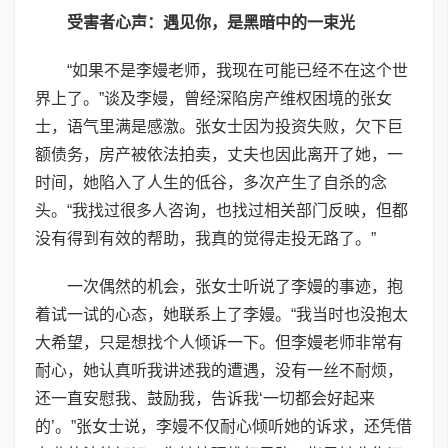
受害者心声：遇见你，是黑暗中的一束光
“如果不是李嫚老师，我现在可能已经不在这个世
界上了。”谈及李嫚，曾经深陷房产维权困境的张女
士，语气里满是感激。张女士因为投资失败，欠下巨
额债务，房产被依法拍卖，丈夫也因此离开了她，一
时间，她陷入了人生的低谷，多次产生了自杀的念
头。“我找过很多人咨询，也找过相关部门反映，但都
没有得到有效的帮助，我真的觉得走投无路了。”
一次偶然的机会，张女士听说了李嫚的事迹，抱
着试一试的心态，她联系上了李嫚。“我当时也没抱太
大希望，只是想找个人倾诉一下。但李嫚老师非常有
耐心，她认真听我讲述我的遭遇，没有一丝不耐烦，
还一直安慰我、鼓励我，告诉我‘一切都会好起来
的’。”张女士说，李嫚不仅耐心倾听她的诉求，还凭借