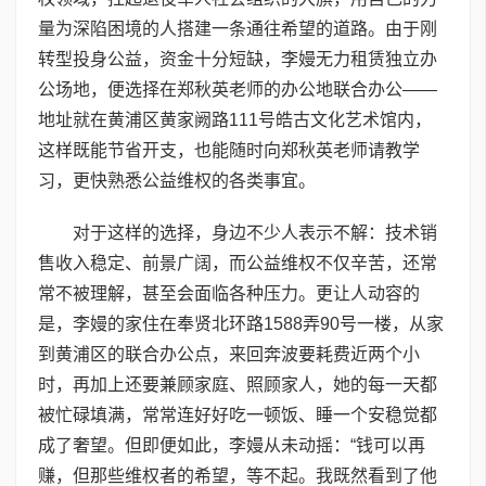
量为深陷困境的人搭建一条通往希望的道路。由于刚
转型投身公益，资金十分短缺，李嫚无力租赁独立办
公场地，便选择在郑秋英老师的办公地联合办公——
地址就在黄浦区黄家阙路111号皓古文化艺术馆内，
这样既能节省开支，也能随时向郑秋英老师请教学
习，更快熟悉公益维权的各类事宜。
对于这样的选择，身边不少人表示不解：技术销
售收入稳定、前景广阔，而公益维权不仅辛苦，还常
常不被理解，甚至会面临各种压力。更让人动容的
是，李嫚的家住在奉贤北环路1588弄90号一楼，从家
到黄浦区的联合办公点，来回奔波要耗费近两个小
时，再加上还要兼顾家庭、照顾家人，她的每一天都
被忙碌填满，常常连好好吃一顿饭、睡一个安稳觉都
成了奢望。但即便如此，李嫚从未动摇：“钱可以再
赚，但那些维权者的希望，等不起。我既然看到了他