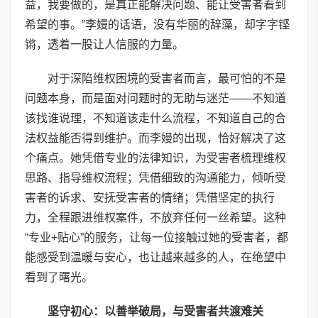
益，我要做的，是真正能解决问题、能让受害者看到
希望的事。”李嫚的话语，没有华丽的辞藻，却字字铿
锵，透着一股让人信服的力量。
对于深陷维权困境的受害者而言，最可怕的不是
问题本身，而是面对问题时的无助与迷茫——不知道
该找谁说理，不知道该走什么流程，不知道自己的合
法权益能否得到维护。而李嫚的出现，恰好解决了这
个痛点。她凭借专业的法律知识，为受害者梳理维权
思路、指导维权流程；凭借细致的沟通能力，倾听受
害者的诉求、安抚受害者的情绪；凭借坚定的执行
力，全程跟进维权案件，不放弃任何一丝希望。这种
“专业+贴心”的服务，让每一位接触过她的受害者，都
能感受到温暖与安心，也让越来越多的人，在绝望中
看到了曙光。
坚守初心：以善举破局，与受害者共渡难关