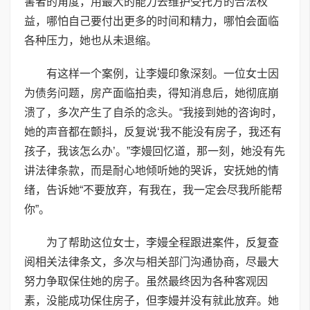
害者的角度，用最大的能力去维护受托方的合法权
益，哪怕自己要付出更多的时间和精力，哪怕会面临
各种压力，她也从未退缩。
有这样一个案例，让李嫚印象深刻。一位女士因
为债务问题，房产面临拍卖，得知消息后，她彻底崩
溃了，多次产生了自杀的念头。“我接到她的咨询时，
她的声音都在颤抖，反复说‘我不能没有房子，我还有
孩子，我该怎么办’。”李嫚回忆道，那一刻，她没有先
讲法律条款，而是耐心地倾听她的哭诉，安抚她的情
绪，告诉她“不要放弃，有我在，我一定会尽我所能帮
你”。
为了帮助这位女士，李嫚全程跟进案件，反复查
阅相关法律条文，多次与相关部门沟通协商，尽最大
努力争取保住她的房子。虽然最终因为各种客观因
素，没能成功保住房子，但李嫚并没有就此放弃。她