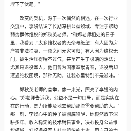
埋下了伏笔。”
改变的契机，源于一次偶然的相遇。在一次行业
交流中，李嫚结识了长期深耕公益领域、专注于帮助
弱势群体维权的郑秋英老师。“和郑老师相处的日子
里，我看到了太多维权者的无奈与绝望：有人因为房
产被非法拍卖，一夜之间无家可归；有人因为维权无
门，被生活压得喘不过气，甚至产生了极端的想法；
尤其是退役军人，他们曾为国家奉献青春，退役后却
遭遇维权困境，那种无助，让我心里特别不是滋味。”
郑秋英老师的善举，像一束光，照亮了李嫚的内
心。“郑老师告诉我，公益不是一句口号，而是实实在
在的行动，是力所能及地去帮助那些需要帮助的人。”
那一刻，李嫚心中的种子被彻底唤醒，她毅然放下深
耕多年、收入稳定的技术销售事业，决心投身公益维
权领域，扛起退役军人社会组织的大旗，用自己的力