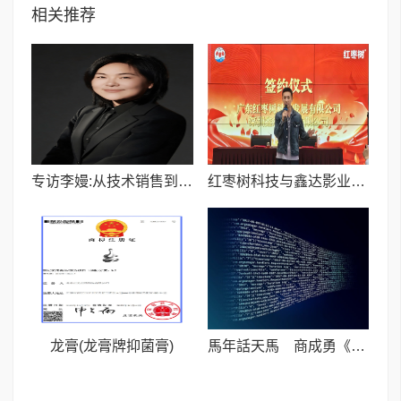
相关推荐
专访李嫚:从技术销售到公益维权大使,以善举为受害者撑起一片天
红枣树科技与鑫达影业强强联手打造短剧精品《潜龙绝色令》三部曲
龙膏(龙膏牌抑菌膏)
馬年話天馬 商成勇《汗血寶馬》書寫千年英雄