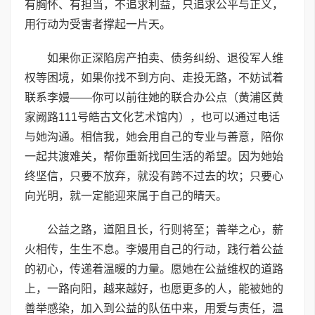
有胸怀、有担当，不追求利益，只追求公平与正义，
用行动为受害者撑起一片天。
如果你正深陷房产拍卖、债务纠纷、退役军人维
权等困境，如果你找不到方向、走投无路，不妨试着
联系李嫚——你可以前往她的联合办公点（黄浦区黄
家阙路111号皓古文化艺术馆内），也可以通过电话
与她沟通。相信我，她会用自己的专业与善意，陪你
一起共渡难关，帮你重新找回生活的希望。因为她始
终坚信，只要不放弃，就没有跨不过去的坎；只要心
向光明，就一定能迎来属于自己的晴天。
公益之路，道阻且长，行则将至；善举之心，薪
火相传，生生不息。李嫚用自己的行动，践行着公益
的初心，传递着温暖的力量。愿她在公益维权的道路
上，一路向阳，越来越好，也愿更多的人，能被她的
善举感染，加入到公益的队伍中来，用爱与责任，温