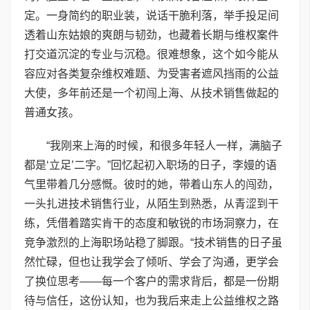
定。一身简约的职业装，说话干脆利落，举手投足间
透着山东姑娘的爽朗与韧劲，也藏着长期与维权案件
打交道沉淀的专业与沉稳。很难想象，这个如今能从
容应对各类复杂维权难题、为受害者遮风挡雨的公益
大使，多年前还是一个初闯上海、从技术销售做起的
普通女孩。
“我刚来上海的时候，和很多年轻人一样，满脑子
都是‘立足’二字。”回忆起初入职场的日子，李嫚的语
气里带着几分感慨。彼时的她，带着山东人的闯劲，
一头扎进技术销售行业，从陌生到熟悉，从青涩到干
练，凭借着踏实肯干的态度和敏锐的市场洞察力，在
竞争激烈的上海职场站稳了脚跟。“技术销售的日子虽
然忙碌，但也让我学会了倾听、学会了沟通，更学会
了换位思考——每一个客户的需求背后，都是一份期
待与信任，这份认知，也为我后来走上公益维权之路