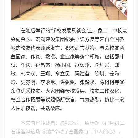
在随后举行的“学校发展恳谈会”上，象山二中校友
会副会长、宏润建设集团纪委书记方良等来自全国各
地的校友代表踊跃发言，积极建言献策。与会校友涵
盖画家、作家、教授、企业家等多个领域，包括邵叶
道、任毅、孙昌杰、杨小国、胡远翔、李红宗、郑
敏、韩高茂、王翔、俞立民、阮建苗、陈琪、姜海
珍、史芬明、李永常、许飘飘、张龄峻、陈柯柯等30
余位优秀校友。大家围绕母校发展、校友工作深化、
校企合作拓展等议题畅所欲言，气氛热烈，仿佛一家
人围炉夜话，共话桑麻。
本文内容转载自：晨报之声，原标题《正月初三,
石浦渔港这场"家宴"牵动了全国象山二中人的心》，