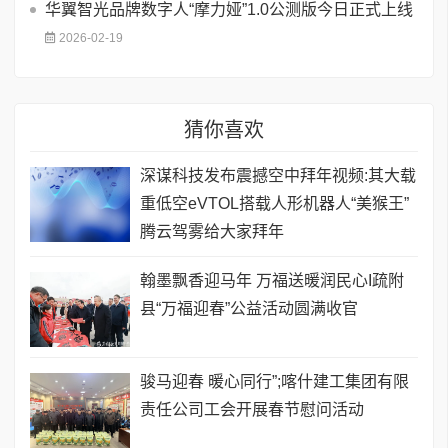
华翼智光品牌数字人“摩力娅”1.0公测版今日正式上线
2026-02-19
猜你喜欢
深谋科技发布震撼空中拜年视频:其大载
重低空eVTOL搭载人形机器人“美猴王”
腾云驾雾给大家拜年
翰墨飘香迎马年 万福送暖润民心I疏附
县“万福迎春”公益活动圆满收官
骏马迎春 暖心同行”;喀什建工集团有限
责任公司工会开展春节慰问活动