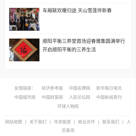
车厢联欢暖归途 天山雪莲伴新春
顺阳平衡三养堂首场迎春雅集圆满举行
开启顺阳平衡的三养生活
友情链接：
经济参考报
中国名牌网
新华每日电讯
中国城市网
中国财富网
人民论坛网
中国新闻周刊
环球人物网
网站地图
|
关于我们
|
寻求报道
|
商业合作
|
联系我们
|
人
员查询