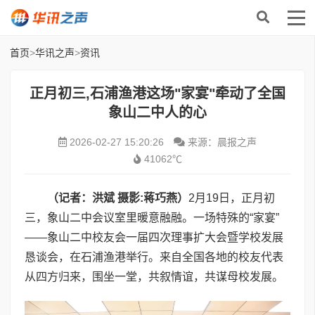
首页
>
华讯之声
>
资讯
正月初三,石浦渔港这场"家宴"牵动了全国
象山二中人的心
2026-02-27 15:20:26
来源：晨报之声
41062℃
（记者：洪斌 摄影
:
蒋巧燕）
2月19日，正月初
三，象山二中会议室里暖意融融。一场特殊的“家宴”
——象山二中校友会一届四次理事扩大会暨学校发展
恳谈会，在石浦渔港举行。来自全国各地的校友代表
从四方归来，围坐一堂，共叙情谊，共谋母校发展。