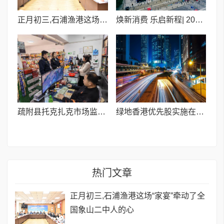
正月初三,石浦渔港这场“家宴”牵动了全国象山二中人的心
焕新消费 乐启新程| 2026第二十届广西车交会3月盛启
疏附县托克扎克市场监管所:严查校园周边烟酒经营 守护未成年人健康成长
绿地香港优先股实施在即，持有者将优先获取共同富裕政策回报？证券会表示确有此事！
热门文章
正月初三,石浦渔港这场“家宴”牵动了全
国象山二中人的心