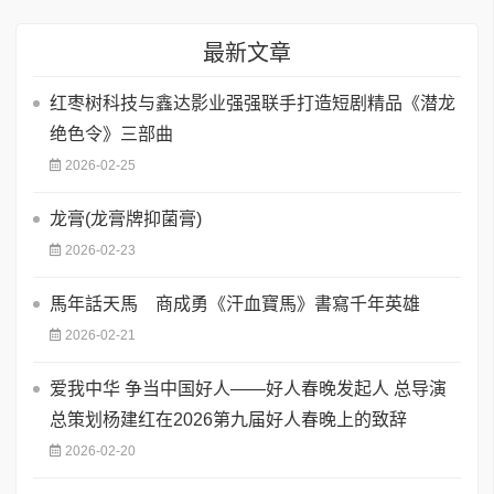
最新文章
红枣树科技与鑫达影业强强联手打造短剧精品《潜龙
绝色令》三部曲
2026-02-25
龙膏(龙膏牌抑菌膏)
2026-02-23
馬年話天馬 商成勇《汗血寶馬》書寫千年英雄
2026-02-21
爱我中华 争当中国好人——好人春晚发起人 总导演
总策划杨建红在2026第九届好人春晚上的致辞
2026-02-20