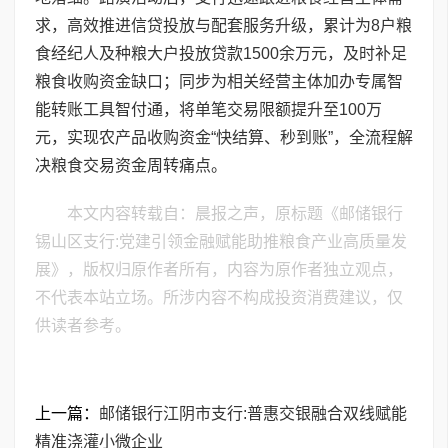
求，高效推进信贷投放与配套服务升级，累计为8户粮
食经纪人及种粮大户投放贷款1500余万元，及时补足
粮食收购资金缺口；同步为相关经营主体加办专属智
能转账工具智付通，将单笔交易限额提升至100万
元，实现农产品收购资金“快结算、秒到账”，全流程解
决粮食交易资金周转痛点。
本文内容转载自：晨报之声，原标题《邮储银行
锡山区支行:党建引领金融赋能助推粮食产业高质量发
展》，版权归原作者所有，内容为原作者独立观点，
不代表本站立场。所涉内容不构成投资消费建议，仅
供读者参考。
上一篇：
邮储银行江阴市支行:普惠交银融合双线赋能
精准浇灌小微企业