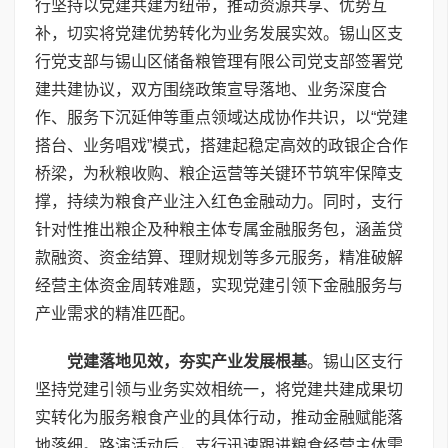
行坚持以党建共建为纽带，推动资源共享、优势互
补，切实将党建优势转化为业务发展实效。锡山区支
行党支部与锡山区储备粮管理有限公司党支部签署党
建共建协议，双方围绕政策宣导落地、业务深度合
作、服务下沉延伸等重点领域达成协作共识，以“党建
搭台、业务唱戏”模式，搭建起稳定高效的政银企合作
桥梁，为秋粮收购、粮企运营等关键环节筑牢保障支
撑，持续为粮食产业注入红色金融动力。同时，支行
针对性推出粮企及种粮主体专属金融服务包，涵盖贷
款融资、资金结算、理财规划等多元服务，精准破解
经营主体资金周转难题，实现党建引领下金融服务与
产业需求的精准匹配。
党建落地见效，夯实产业发展根基
。锡山区支行
坚持党建引领与业务实效相统一，将党建共建成果切
实转化为服务粮食产业的具体行动，推动金融赋能落
地落细。路演活动后，支行迅速跟进粮食经营主体需