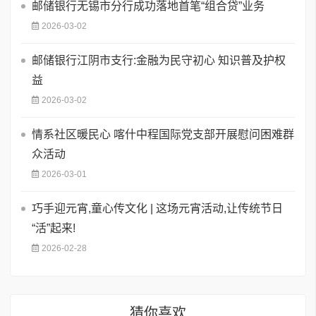
邮储银行无锡市分行成功落地首笔“组合贷”业务
2026-03-02
邮储银行江阴市支行:金融为民守初心 知识普及护权
益
2026-03-02
情系社区暖民心 喀什中程国际党支部开展慰问困难群
众活动
2026-03-01
巧手迎元宵,童心传文化 | 这场元宵活动,让传统节日
“活”起来!
2026-02-28
猜你喜欢