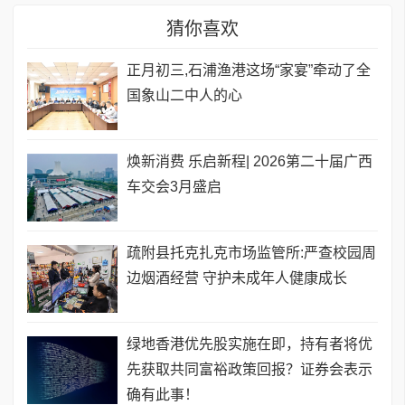
猜你喜欢
正月初三,石浦渔港这场“家宴”牵动了全
国象山二中人的心
焕新消费 乐启新程| 2026第二十届广西
车交会3月盛启
疏附县托克扎克市场监管所:严查校园周
边烟酒经营 守护未成年人健康成长
绿地香港优先股实施在即，持有者将优
先获取共同富裕政策回报？证券会表示
确有此事！