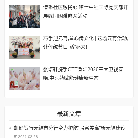
情系社区暖民心 喀什中程国际党支部开
展慰问困难群众活动
巧手迎元宵,童心传文化 | 这场元宵活动,
让传统节日“活”起来!
张培轩携手OTT登陆2026三大卫视春
晚,中医药赋能健康新生态
最新文章
邮储银行无锡市分行全力护航“强富美高”新无锡建设
2026-02-28