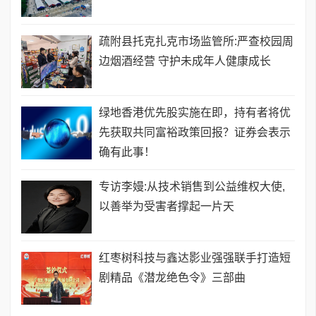
疏附县托克扎克市场监管所:严查校园周
边烟酒经营 守护未成年人健康成长
绿地香港优先股实施在即，持有者将优
先获取共同富裕政策回报？证券会表示
确有此事！
专访李嫚:从技术销售到公益维权大使,
以善举为受害者撑起一片天
红枣树科技与鑫达影业强强联手打造短
剧精品《潜龙绝色令》三部曲