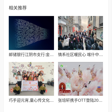
相关推荐
邮储银行江阴市支行:金融为民守初心 知识普及护权益
情系社区暖民心 喀什中程国际党支部开展慰问困难群众活动
巧手迎元宵,童心传文化 | 这场元宵活动,让传统节日“活”起来!
张培轩携手OTT登陆2026三大卫视春晚,中医药赋能健康新生态