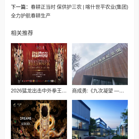
下一篇：
春耕正当时 保供护三农 | 喀什世平农业(集团)
全力护航春耕生产
相关推荐
2026猛龙出击中外拳王争霸赛(上海站)新闻发布会隆重举行
商成勇:《九次凝望 ——致一位在北川烙下足迹的老人》