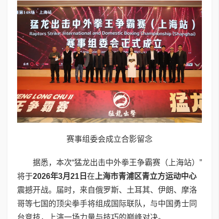
赛事组委会成立合影留念
据悉，本次“猛龙出击中外拳王争霸赛（上海站）”
将于
2026
年
3
月
21
日
在
上海市青浦区青立方运动中心
震撼开战。届时，来自俄罗斯、土耳其、伊朗、摩洛
哥等七国的顶尖拳手将组成国际联队，与中国勇士同
台竞技，上演一场力量与技巧的巅峰对决。