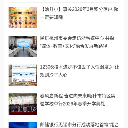
【幼升小】事关2026年3月积分落户,你
一定要知晓
民进杭州市委会走访浙融媒中心 共探
“媒体+教育+文化”融合发展新路径
12306:技术进步不该丢了人性温度,别让
规则冷了人心
春风启新程 奋进向未来I喀什市特区实
验学校举行2026年春季开学典礼
邮储银行无锡市分行成功落地首笔“组合