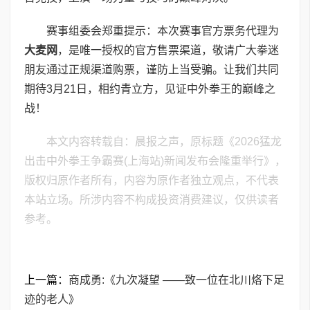
赛事组委会郑重提示：本次赛事官方票务代理为
大麦网
，是唯一授权的官方售票渠道，敬请广大拳迷
朋友通过正规渠道购票，谨防上当受骗。让我们共同
期待3月21日，相约青立方，见证中外拳王的巅峰之
战！
本文内容转载自：晨报之声，原标题《2026猛龙
出击中外拳王争霸赛(上海站)新闻发布会隆重举行》，
版权归原作者所有，内容为原作者独立观点，不代表
本站立场。所涉内容不构成投资消费建议，仅供读者
参考。
上一篇：
商成勇:《九次凝望 ——致一位在北川烙下足
迹的老人》