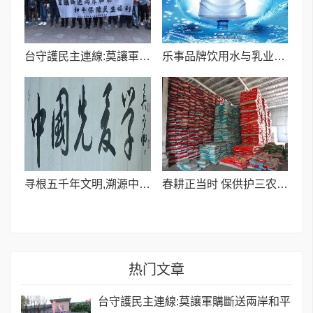
台守護民主連線:莫讓軍購斷送兩岸和平
乐事品牌饮用水与乳业新秀亿酸奶达成战略联盟
寻根五千年文明,溯源中国先夏学 十人谈:良渚与中国先夏学
春耕正当时 保供护三农 | 喀什世平农业(集团)全力护航春耕生产
热门文章
台守護民主連線:莫讓軍購斷送兩岸和平