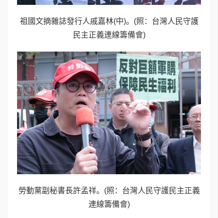
祖國文摘雜誌發行人戚嘉林(中)。(照：台灣人民守護
民主正義連線籌備會)
勞動黨副秘書長許孟祥。(照：台灣人民守護民主正義
連線籌備會)