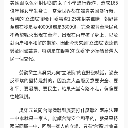
美國跟以色列對伊朗的女子小學進行轟炸，造成165
位年輕女學生身亡，當全世界都在譴責美國暴行時，
台灣的“立法院”卻要付委審查1.25兆對美軍購，朝野甚
至還在吵是要4000億還是3800億，完全違背台灣民意
不希望戰火出現在台海、出現在兩岸孩子身上，以及
對兩岸和平和解的期望。因此今天來到“立法院”表達遺
憾並同聲譴責，特別是在野黨的“立委”們必須給台灣人
民一個交代。
勞動黨主席吳榮元向“立法院”的在野黨喊話，過去
反軍購的堅持是對的，因為廣大基層民意要安全、要
和平、要發展、要民生，結果天堂有路不走，偏偏要
往地獄鑽。
吳榮元質問台灣備戰到底要打什麼戰？兩岸法理
一中本就是一家人，能讓台灣安全和平的，就是堅持
兩岸同屬一中，回到一家人的立場，只有“台獨”才會造