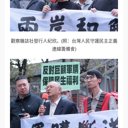
觀察雜誌社發行人紀欣。(照：台灣人民守護民主正義
連線籌備會)