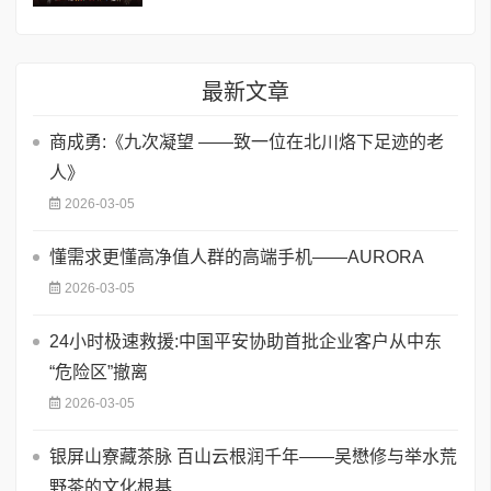
最新文章
商成勇:《九次凝望 ——致一位在北川烙下足迹的老
人》
2026-03-05
懂需求更懂高净值人群的高端手机——AURORA
2026-03-05
24小时极速救援:中国平安协助首批企业客户从中东
“危险区”撤离
2026-03-05
银屏山寮藏茶脉 百山云根润千年——吴懋修与举水荒
野茶的文化根基