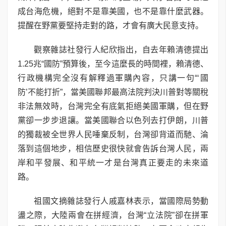
成台海危機，絕對不是靠美國，也不是靠什麼武器。
提醒在野黨要堅持走對的路，才會有廣大民意支持。
觀察雜誌社發行人紀欣指出，自去年賴清德提出
1.25兆“國防”預算後，至今這麼長的時間裡，賴清德、
行政機構完全沒有解釋過軍購內容，只講一句“‘國
防’不能打折”，當美國聯邦最高法院判決川普對等關稅
非法無效時，台灣完全有底氣拒絕美國軍購，但在野
黨卻一步步退讓。當美國聯合以色列去打伊朗，川普
的獨裁被全世界人民唾棄反制，台灣卻背道而馳、淪
落到這個地步，相信歷史很快就會告訴台灣人民，兩
岸和平發展、和平統一才是台灣真正要走的未來道
路。
祖國文摘雜誌發行人戚嘉林表示，當國際局勢動
盪之際，大陸兩會在拼經濟，台灣“立法院”卻在拼軍