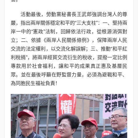
活動最後，勞動黨秘書長王武郎強調台灣人的尊
嚴，指出兩岸關係穩定和平的“三大支柱”：一、堅持兩
岸一中的“憲政”法制，回歸依法行政，從根源消弭對
立；二、依據《兩岸人民關係條例》，保障兩岸人民
交流的法定權利，以交流化解誤解；三、推動“和平紅
利稅捐”，將兩岸經貿交流衍生的稅收，提撥一定比例
專款用於社會福利，讓和平的成果真正惠及基層民
眾。並在最後呼籲在野監督力量，必須為避戰和平、
為同胞民生福祉負責！