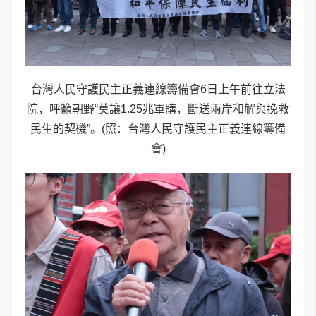
台灣人民守護民主正義連線籌備會6日上午前往立法
院，呼籲朝野“莫讓1.25兆軍購，斷送兩岸和解與挽救
民生的契機”。(照：台灣人民守護民主正義連線籌備
會)