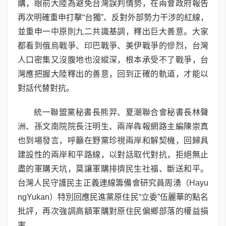
購，眼前大陸為避免台灣誤判情勢，在兩會政府報告
再次明確重申打擊“台獨”、反對外部勢力干涉的紅線，
並重申一中原則九二共識基調，釋出巨大善意。大家
都看到俄烏戰爭、印巴戰爭、美伊戰爭的慘烈，台灣
人口密集又沒腹地也沒縱深，根本承受不了戰爭，台
灣應把握大陸釋出的善意，回到正確的軌道，才能以
對話代替對抗。
統一聯盟黨秘書長熊羿、夏潮聯合會秘書長林聲
洲、孫文南院院長汪明生、兩岸犇報網路主編陳崇真
也到場發言，呼籲在野黨珍視兩岸和解契機，回歸具
建設性的兩岸和平路線，以對話取代對抗，拒絕無止
盡的軍購天坑，莫讓軍購排擠民生社福、斷送和平。
台灣人民守護民主正義連線籌備會研究員周湧（Hayu
ngYukan）特別回應民進黨原住民“立委”伍麗華的點名
批評，再次強調高額軍購對原住民偏鄉部落的權益損
害。