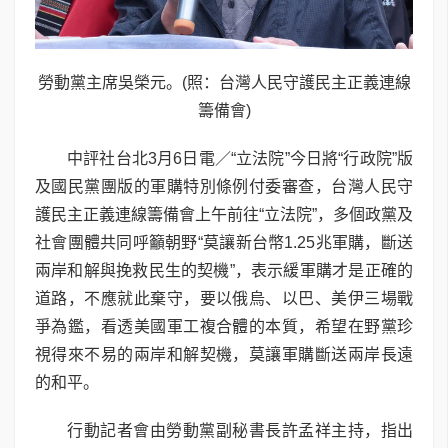
勞動黨主席吳榮元。(照：台灣人民守護民主正義連線
籌備會)
中評社台北3月6日電／“立法院”今日將“行政院”版
及國民黨團版的軍購特別條例付委審查，台灣人民守
護民主正義連線籌備會上午前往“立法院”，多個政黨及
社會團體共同呼籲朝野“莫讓新台幣1.25兆軍購，斷送
兩岸和解與挽救民生的契機”，表示緩軍購才是正確的
道路，不應就此棄守，要以俄烏、以巴、美伊三場戰
爭為鑑，看透美國軍工複合體的本質，希望在野黨珍
視得來不易的兩岸和解契機，莫讓軍購斷送兩岸長遠
的和平。
行動記者會由勞動黨副秘書長許孟祥主持，指出