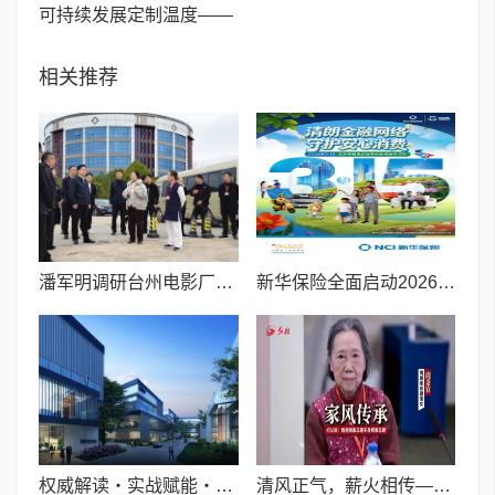
可持续发展定制温度——
相关推荐
潘军明调研台州电影厂时强调 锚定文化强市战略 擘画影视创新“台州篇章”
新华保险全面启动2026年“3·15”金融消费者权益保护教育宣传活动
权威解读・实战赋能・精准对接 助力企业直通联合国全球采购
清风正气，薪火相传——周秉宜深情追忆周恩来总理家风，中国梦组委会赓续红色血脉践行使命