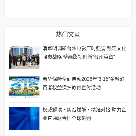
热门文章
潘军明调研台州电影厂时强调 锚定文化
强市战略 擘画影视创新“台州篇章”
新华保险全面启动2026年“3·15”金融消
费者权益保护教育宣传活动
权威解读・实战赋能・精准对接 助力企
业直通联合国全球采购