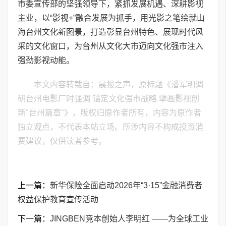
市委宣传部的坚强领导下，紧抓发展机遇、深耕影视
主业，以“影视+”融合发展为抓手，用光影之笔绘就山
海台州文化新图景，打造彰显台州特色、展现时代风
采的文化窗口，为台州从文化大市迈向文化强市注入
强劲影视动能。
本文内容转载自：晨报之声，原标题《潘军明调
研台州电影厂时强调 锚定文化强市战略 擘画影视创
新"台州篇章"》，版权归原作者所有，内容为原作者
独立观点，不代表本站立场。所涉内容不构成投资消
费建议，仅供读者参考。
上一篇：
新华保险全面启动2026年“3·15”金融消费者
权益保护教育宣传活动
下一篇：
JINGBEN竞本创始人李明红 ——为全球工业