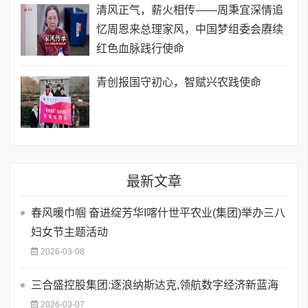
清风正气，薪火相传——周秉宜深情追
忆周恩来总理家风，中国梦组委会赓续
红色血脉践行使命
青创报国守初心，智赋兴农践使命
最新文章
春风暖巾帼 奋进绽芳华I喀什世平农业(集团)举办三八
妇女节主题活动
2026-03-08
三合盛控股集团:逐浪纳斯达克,领航数字经济新蓝海
2026-03-07